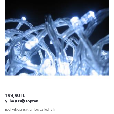
199,90TL
yılbaşı ışığı toptan
noel yılbaşı ışıkları beyaz led ışık