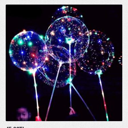
Parti Kürdanları
Parti Mumları
Parti Tabakları
Parti Taçları
Peçeteler
pon pon ponpon gösteri ponponu
uğur böceği kanadı
GLOW ÜRÜNLER
glow bardak
glow bileklik
glow buz
glow çubuk