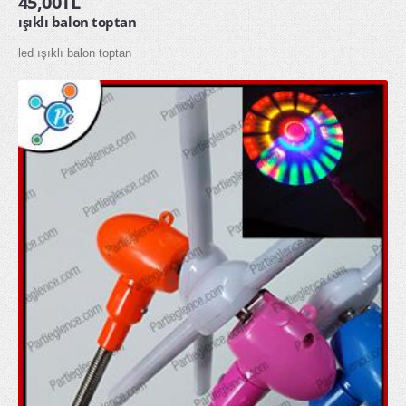
45,00TL
ışıklı balon toptan
glow gözlük
led ışıklı balon toptan
glow kolye
glow taç
MASKELER & KOSTÜMLER
Kostümler
Maskeler
Şapkalar
HEDİYELİK ÜRÜNLER
Diğer Hediyelik Ürünler
Hediye Kutuları
Hediye Torbaları