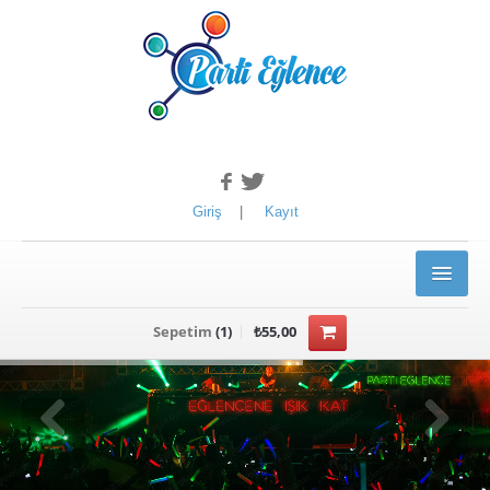
Giriş
|
Kayıt
ANASAYFA
Sepetim
(
1
)
₺55,00
ÜRÜNLER
YILBAŞI ÜRÜNLERİ
Kotyon Set