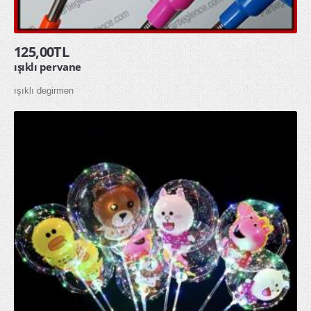
toptan yağmurluk
ÖZEL GÜNLER
125,00TL
ışıklı pervane
Doğum Günü
ışıklı degirmen
Sevgililer Günü
OYUNCAKLAR
ÇOCUK HAVUZU ŞİŞME ÇOCUK HAVUZU
SQUİSHY TOPTAN SUKUŞİ
ŞAKA ÜRÜNLERİ
KAMPANYALAR
YENİ ÜRÜNLER