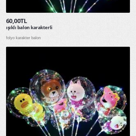
HAKKIMIZDA
60,00TL
İLETİŞİM
ışıklı balon karakterli
folyo karakter balon