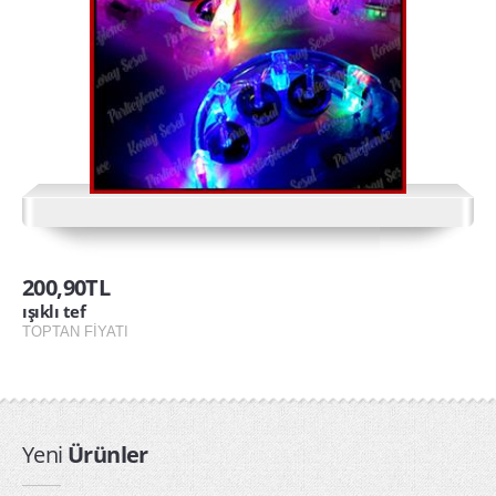
ışıklı tabanca
Işıklı Taçlar
ışıklı tef
kullan at yağmurluk toptan
PARTİ ÜRÜNLERİ
arı kanadı
200,90TL
Kapı Duvar Süsleri
ışıklı tef
Parti Balonları
TOPTAN FİYATI
Parti Bardakları
Parti Fenerleri
Parti Gözlükleri
Yeni
Ürünler
Parti Kanatları