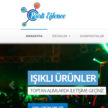
ANASAYFA
ÜRÜNLER
KAMPANYALAR
IŞIKLI ÜRÜNLER
TOPTAN ALIMLARDA İLETİŞİME GEÇİNİZ
IŞIKLI ÜRÜNLERE GİT