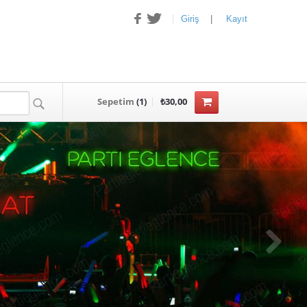
Giriş
|
Kayıt
Sepetim
(
1
)
₺30,00