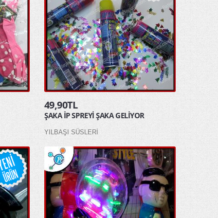
49,90TL
ŞAKA İP SPREYİ ŞAKA GELİYOR
YILBAŞI SÜSLERİ