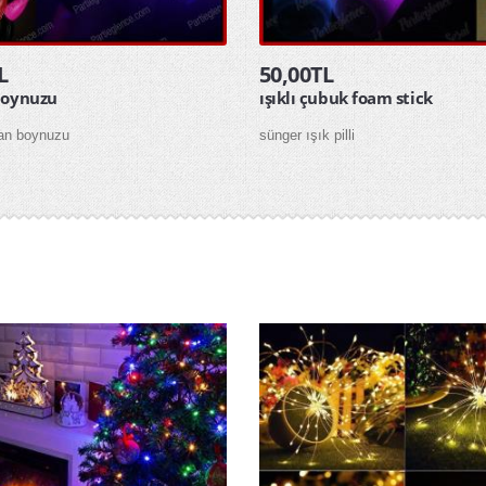
L
50,00TL
boynuzu
ışıklı çubuk foam stick
tan boynuzu
sünger ışık pilli