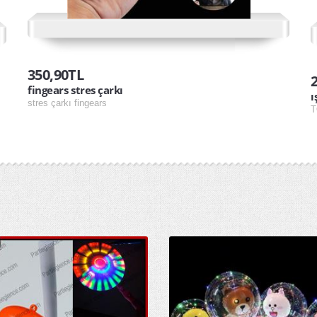
350,90TL
fingears stres çarkı
ı
stres çarkı fingears
T