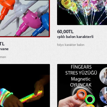
60,00TL
ışıklı balon karakterli
TL
folyo karakter balon
ervane
irmen