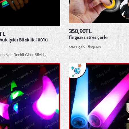
350,90TL
TL
fingears stres çarkı
uk Işıklı Bileklik 100’lü
stres çarkı fingears
Parlayan Renkli Glow Bileklik