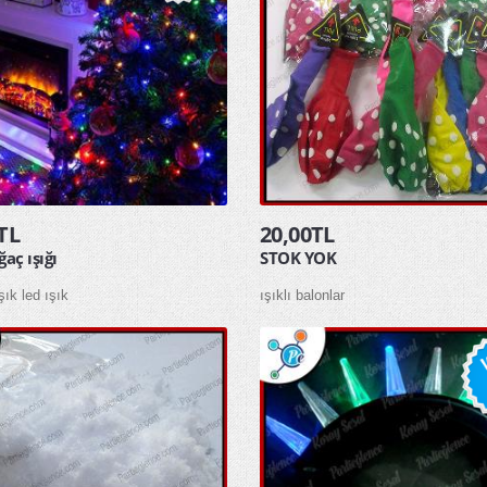
TL
20,00TL
ğaç ışığı
STOK YOK
şık led ışık
ışıklı balonlar