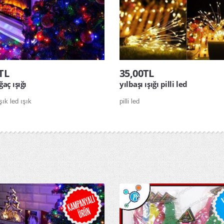
TL
35,00TL
ğaç ışığı
yılbaşı ışığı pilli led
şık led ışık
pilli led