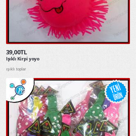
toptan yağmurluk
ÖZEL GÜNLER
Doğum Günü
Sevgililer Günü
39,00TL
OYUNCAKLAR
Işıklı Kirpi yoyo
ışıklı toplar
ÇOCUK HAVUZU ŞİŞME ÇOCUK HAVUZU
SQUİSHY TOPTAN SUKUŞİ
ŞAKA ÜRÜNLERİ
KAMPANYALAR
YENİ ÜRÜNLER