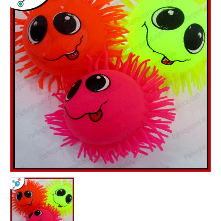
noel ışığı
Yılbaşı Ağacı Süsleri
yılbaşı ağacı toptan
Yılbaşı Ağaçları
Yılbaşı Aksesuarları
yılbaşı balonu
yılbaşı çorapları & çuvalı
yılbaşı dekor süsleri
Yılbaşı Gözlükleri
yılbaşı hediyelik eşyalar
yılbaşı ışığı
Yılbaşı Işıkları
yılbaşı kar tanesi