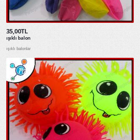
glow gözlük
glow kolye
35,00TL
glow taç
ışıklı balon
MASKELER & KOSTÜMLER
ışıklı balonlar
Kostümler
Maskeler
Şapkalar
HEDİYELİK ÜRÜNLER
Diğer Hediyelik Ürünler
Hediye Kutuları
Hediye Torbaları