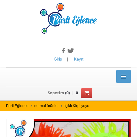
Giriş
|
Kayıt
ANASAYFA
Sepetim
(
0
)
0
ÜRÜNLER
Parti Eğlence
normal ürünler
Işıklı Kirpi yoyo
YILBAŞI ÜRÜNLERİ
Kotyon Set