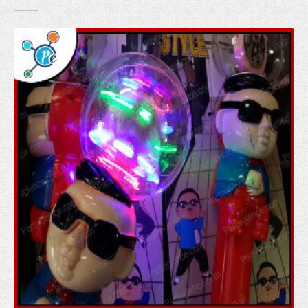
ışıklı tabanca
Işıklı Taçlar
ışıklı tef
kullan at yağmurluk toptan
PARTİ ÜRÜNLERİ
arı kanadı
Kapı Duvar Süsleri
Parti Balonları
Parti Bardakları
Parti Fenerleri
Parti Gözlükleri
Parti Kanatları