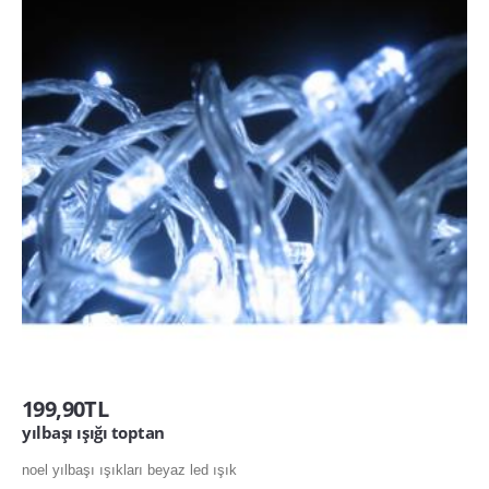
199,90TL
yılbaşı ışığı toptan
noel yılbaşı ışıkları beyaz led ışık