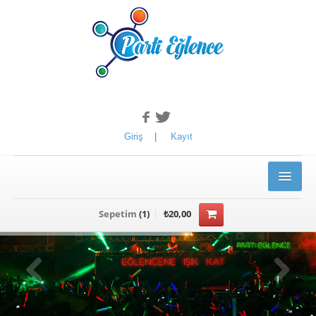
Giriş
|
Kayıt
ANASAYFA
Sepetim
(
1
)
₺20,00
ÜRÜNLER
YILBAŞI ÜRÜNLERİ
Kotyon Set