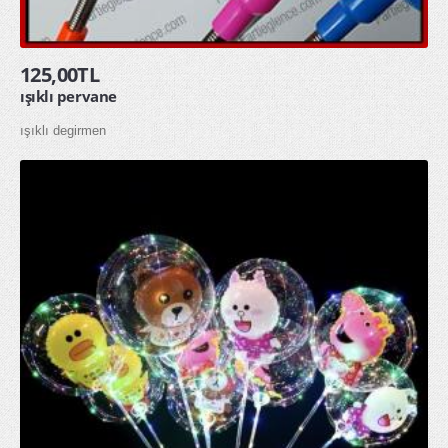
toptan yağmurluk
ÖZEL GÜNLER
125,00TL
ışıklı pervane
Doğum Günü
ışıklı degirmen
Sevgililer Günü
OYUNCAKLAR
ÇOCUK HAVUZU ŞİŞME ÇOCUK HAVUZU
SQUİSHY TOPTAN SUKUŞİ
ŞAKA ÜRÜNLERİ
KAMPANYALAR
YENİ ÜRÜNLER