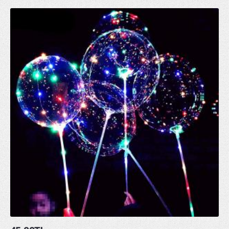
Parti Kürdanları
Parti Mumları
Parti Tabakları
Parti Taçları
Peçeteler
pon pon ponpon gösteri ponponu
uğur böceği kanadı
GLOW ÜRÜNLER
glow bardak
glow bileklik
glow buz
glow çubuk