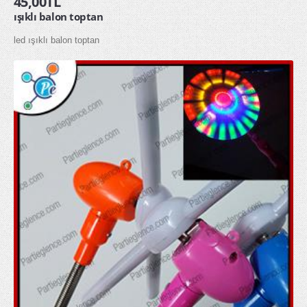
45,00TL
ışıklı balon toptan
glow gözlük
led ışıklı balon toptan
glow kolye
glow taç
MASKELER & KOSTÜMLER
Kostümler
Maskeler
Şapkalar
HEDİYELİK ÜRÜNLER
Diğer Hediyelik Ürünler
Hediye Kutuları
Hediye Torbaları