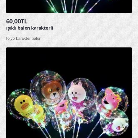
HAKKIMIZDA
60,00TL
İLETİŞİM
ışıklı balon karakterli
folyo karakter balon