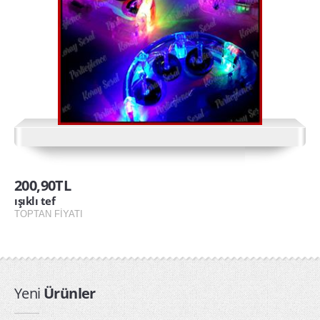
ışıklı tabanca
Işıklı Taçlar
ışıklı tef
kullan at yağmurluk toptan
PARTİ ÜRÜNLERİ
arı kanadı
200,90TL
Kapı Duvar Süsleri
ışıklı tef
Parti Balonları
TOPTAN FİYATI
Parti Bardakları
Parti Fenerleri
Parti Gözlükleri
Yeni
Ürünler
Parti Kanatları