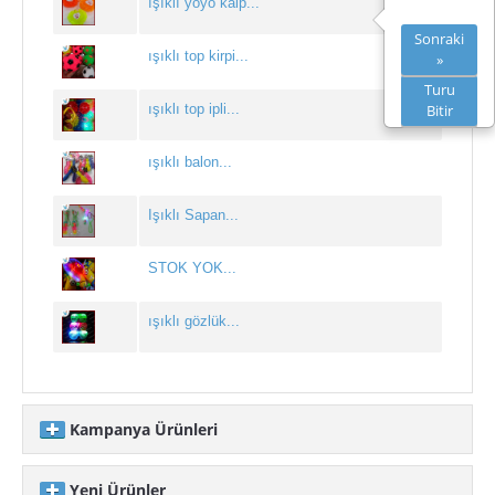
ışıklı yoyo kalp...
yılbaşı kardan adamlar
Sonraki
ışıklı top kirpi...
»
Yılbaşı Kostümleri
Turu
ışıklı top ipli...
Bitir
Yılbaşı Maskeleri
yılbaşı sulu kar küresi
ışıklı balon...
Yılbaşı Şapkaları
Işıklı Sapan...
Yılbaşı Taçları
STOK YOK...
yılbaşı topu
ışıklı gözlük...
IŞIKLI ÜRÜNLER
bambu meşale toptan
gösteri ponponu
Kampanya Ürünleri
ışıklı bağcık
Yeni Ürünler
yılbaşı ışığı toptan...
ışıklı balon toptan