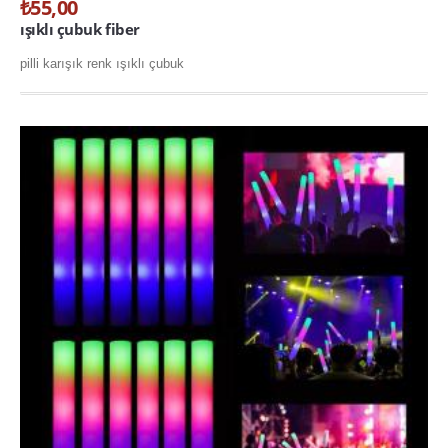
₺55,00
toptan yağmurluk
ışıklı çubuk fiber
ÖZEL GÜNLER
pilli karışık renk ışıklı çubuk
Doğum Günü
Sevgililer Günü
OYUNCAKLAR
ÇOCUK HAVUZU ŞİŞME ÇOCUK HAVUZU
SQUİSHY TOPTAN SUKUŞİ
ŞAKA ÜRÜNLERİ
KAMPANYALAR
YENİ ÜRÜNLER