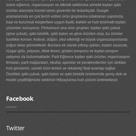
üzere eğlence, organizasyon ve etkinlik sektörüne yönelik toptan ışıklı
ürünler alanında hizmet veren güvenilir bir tedarikçidir. Google
aramalarında en çok tercih edilen ürün gruplarına odaklanan yapımızla,
bayi ve kurumsal müşterilere uygun fiyatlı, kaliteli ve hızlı teslimatlı toptan
çözümler sunuyoruz. Firmamızın ana ürün grupları; toptan ışıklı çubuk
(glow çubuk), ışıklı bileklik, ışıklı balon ve glow ürünleri olup, bu ürünler
özellikle konser, festival, düğün, okul etkinliği ve büyük organizasyonlarda
yoğun talep görmektedir. Bunlara ek olarak yılbaşı ışıkları, toptan oyuncak,
rüzgar gülü, yelpaze, dilek feneri, gösteri ponponu ve toptan ponpon
satışımız da bulunmaktadır. Parti Eğlence toptan ışıklı ürünler, organizasyon
firmaları, parti mağazaları, okullar, ajanslar ve perakendeciler için stoktan
hızlı gönderim, sürekli ürün temini ve rekabetçi fiyat avantajı sağlar.
Özellikle ışıklı çubuk, ışıklı balon ve ışıklı bileklik ürünlerinde geniş stok ve
model çeşitliliğimizle sektörün ihtiyaçlarına hızlı çözüm üretmekteyiz.
Facebook
Twitter