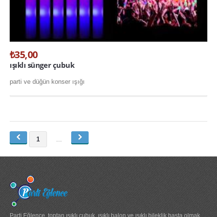
HAKKIMIZDA
İLETİŞİM
₺35,00
ışıklı sünger çubuk
parti ve düğün konser ışığı
1
...
Parti Eğlence, toptan ışıklı çubuk, ışıklı balon ve ışıklı bileklik başta olmak