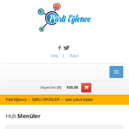
Giriş
|
Kayıt
ANASAYFA
Sepetim
(
1
)
₺35,00
ÜRÜNLER
Parti Eğlence
IŞIKLI ÜRÜNLER
ışıklı çubuk toptan
YILBAŞI ÜRÜNLERİ
Hızlı
Menüler
Kotyon Set