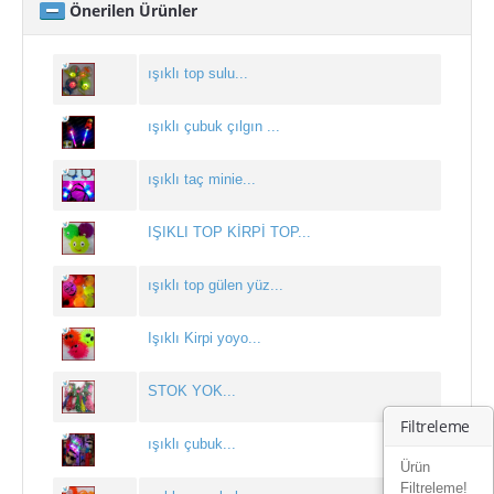
Önerilen Ürünler
noel ışığı
Yılbaşı Ağacı Süsleri
ışıklı top sulu...
yılbaşı ağacı toptan
ışıklı çubuk çılgın ...
Yılbaşı Ağaçları
Yılbaşı Aksesuarları
ışıklı taç minie...
yılbaşı balonu
IŞIKLI TOP KİRPİ TOP...
yılbaşı çorapları & çuvalı
ışıklı top gülen yüz...
yılbaşı dekor süsleri
Yılbaşı Gözlükleri
Işıklı Kirpi yoyo...
yılbaşı hediyelik eşyalar
STOK YOK...
yılbaşı ışığı
Filtreleme
ışıklı çubuk...
Yılbaşı Işıkları
Ürün
Filtreleme!
yılbaşı kar tanesi