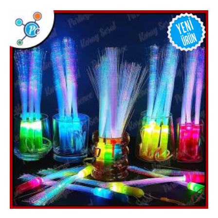
glow gözlük
glow kolye
glow taç
MASKELER & KOSTÜMLER
Kostümler
Maskeler
Şapkalar
HEDİYELİK ÜRÜNLER
Diğer Hediyelik Ürünler
Hediye Kutuları
Hediye Torbaları