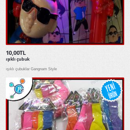
glow gözlük
glow kolye
glow taç
MASKELER & KOSTÜMLER
10,00TL
Kostümler
ışıklı çubuk
Maskeler
ışıklı çubuklar Gangnam Style
Şapkalar
HEDİYELİK ÜRÜNLER
Diğer Hediyelik Ürünler
Hediye Kutuları
Hediye Torbaları