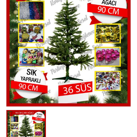
noel ışığı
Yılbaşı Ağacı Süsleri
yılbaşı ağacı toptan
Yılbaşı Ağaçları
Yılbaşı Aksesuarları
yılbaşı balonu
yılbaşı çorapları & çuvalı
yılbaşı dekor süsleri
Yılbaşı Gözlükleri
yılbaşı hediyelik eşyalar
yılbaşı ışığı
Yılbaşı Işıkları
yılbaşı kar tanesi