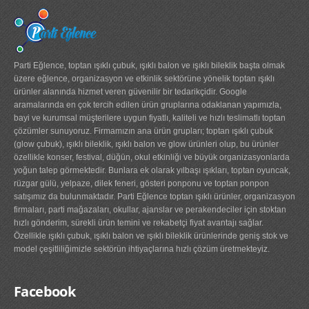
Parti Eğlence, toptan ışıklı çubuk, ışıklı balon ve ışıklı bileklik başta olmak
üzere eğlence, organizasyon ve etkinlik sektörüne yönelik toptan ışıklı
ürünler alanında hizmet veren güvenilir bir tedarikçidir. Google
aramalarında en çok tercih edilen ürün gruplarına odaklanan yapımızla,
bayi ve kurumsal müşterilere uygun fiyatlı, kaliteli ve hızlı teslimatlı toptan
çözümler sunuyoruz. Firmamızın ana ürün grupları; toptan ışıklı çubuk
(glow çubuk), ışıklı bileklik, ışıklı balon ve glow ürünleri olup, bu ürünler
özellikle konser, festival, düğün, okul etkinliği ve büyük organizasyonlarda
yoğun talep görmektedir. Bunlara ek olarak yılbaşı ışıkları, toptan oyuncak,
rüzgar gülü, yelpaze, dilek feneri, gösteri ponponu ve toptan ponpon
satışımız da bulunmaktadır. Parti Eğlence toptan ışıklı ürünler, organizasyon
firmaları, parti mağazaları, okullar, ajanslar ve perakendeciler için stoktan
hızlı gönderim, sürekli ürün temini ve rekabetçi fiyat avantajı sağlar.
Özellikle ışıklı çubuk, ışıklı balon ve ışıklı bileklik ürünlerinde geniş stok ve
model çeşitliliğimizle sektörün ihtiyaçlarına hızlı çözüm üretmekteyiz.
Facebook