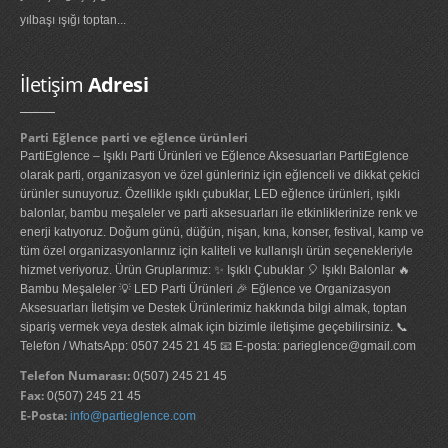
yılbaşı ışığı toptan...
İletişim
Adresi
Parti Eğlence parti ve eğlence ürünleri
PartiEglence – Işıklı Parti Ürünleri ve Eğlence Aksesuarları PartiEglence
olarak parti, organizasyon ve özel günleriniz için eğlenceli ve dikkat çekici
ürünler sunuyoruz. Özellikle ışıklı çubuklar, LED eğlence ürünleri, ışıklı
balonlar, bambu meşaleler ve parti aksesuarları ile etkinliklerinize renk ve
enerji katıyoruz. Doğum günü, düğün, nişan, kına, konser, festival, kamp ve
tüm özel organizasyonlarınız için kaliteli ve kullanışlı ürün seçenekleriyle
hizmet veriyoruz. Ürün Gruplarımız: ✨ Işıklı Çubuklar 🎈 Işıklı Balonlar 🔥
Bambu Meşaleler 💡 LED Parti Ürünleri 🎉 Eğlence ve Organizasyon
Aksesuarları İletişim ve Destek Ürünlerimiz hakkında bilgi almak, toptan
sipariş vermek veya destek almak için bizimle iletişime geçebilirsiniz. 📞
Telefon / WhatsApp: 0507 245 21 45 📧 E-posta: parieglence@gmail.com
Telefon Numarası:
0(507) 245 21 45
Fax:
0(507) 245 21 45
E-Posta:
info@partieglence.com