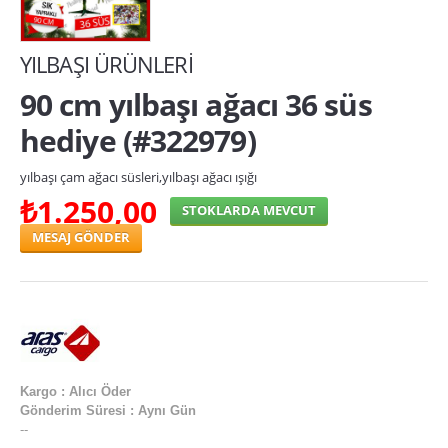
yılbaşı kardan adamlar
YILBAŞI ÜRÜNLERİ
Yılbaşı Kostümleri
90 cm yılbaşı ağacı 36 süs
Yılbaşı Maskeleri
hediye (#322979)
yılbaşı sulu kar küresi
Yılbaşı Şapkaları
yılbaşı çam ağacı süsleri,yılbaşı ağacı ışığı
₺1.250,00
STOKLARDA MEVCUT
Yılbaşı Taçları
yılbaşı topu
IŞIKLI ÜRÜNLER
bambu meşale toptan
gösteri ponponu
Kargo : Alıcı Öder
Gönderim Süresi : Aynı Gün
ışıklı bağcık
--
ışıklı balon toptan