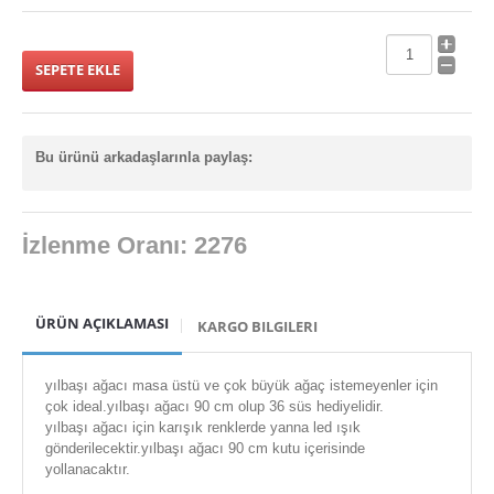
Işıklı Balonlar
ışıklı bileklik
ışıklı bileklikler
Bu ürünü arkadaşlarınla paylaş:
ışıklı çubuk toptan
Işıklı Çubuklar
ışıklı dekor & promosyon ürünler
İzlenme Oranı: 2276
ışıklı gözlükler
ışıklı kılıç
ÜRÜN AÇIKLAMASI
KARGO BILGILERI
Işıklı Kirpi Yoyo & Toplar
yılbaşı ağacı masa üstü ve çok büyük ağaç istemeyenler için
ışıklı kravat
çok ideal.yılbaşı ağacı 90 cm olup 36 süs hediyelidir.
yılbaşı ağacı için karışık renklerde yanna led ışık
ışıklı pervane
gönderilecektir.yılbaşı ağacı 90 cm kutu içerisinde
yollanacaktır.
ışıklı sapan