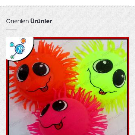
ışıklı tabanca
Işıklı Taçlar
Önerilen
Ürünler
ışıklı tef
kullan at yağmurluk toptan
PARTİ ÜRÜNLERİ
arı kanadı
Kapı Duvar Süsleri
Parti Balonları
Parti Bardakları
Parti Fenerleri
Parti Gözlükleri
Parti Kanatları