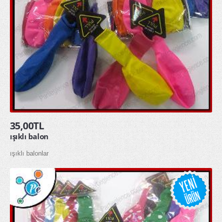
toptan yağmurluk
ÖZEL GÜNLER
Doğum Günü
Sevgililer Günü
OYUNCAKLAR
ÇOCUK HAVUZU ŞİŞME ÇOCUK HAVUZU
35,00TL
SQUİSHY TOPTAN SUKUŞİ
ışıklı balon
ışıklı balonlar
ŞAKA ÜRÜNLERİ
KAMPANYALAR
YENİ ÜRÜNLER