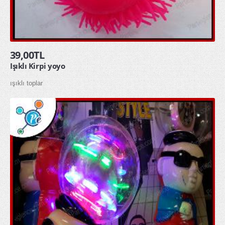
Parti Kürdanları
Parti Mumları
Parti Tabakları
39,00TL
Işıklı Kirpi yoyo
Parti Taçları
ışıklı toplar
Peçeteler
pon pon ponpon gösteri ponponu
uğur böceği kanadı
GLOW ÜRÜNLER
glow bardak
glow bileklik
glow buz
glow çubuk