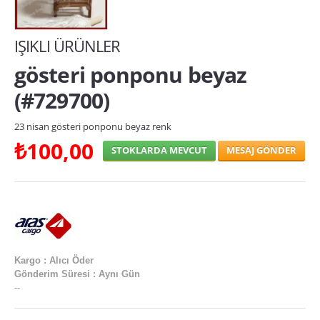
yılbaşı kardan adamlar
IŞIKLI ÜRÜNLER
Yılbaşı Kostümleri
gösteri ponponu beyaz
Yılbaşı Maskeleri
(#729700)
yılbaşı sulu kar küresi
Yılbaşı Şapkaları
23 nisan gösteri ponponu beyaz renk
₺100,00
STOKLARDA MEVCUT
Yılbaşı Taçları
yılbaşı topu
IŞIKLI ÜRÜNLER
bambu meşale toptan
Kargo : Alıcı Öder
gösteri ponponu
Gönderim Süresi : Aynı Gün
--
ışıklı bağcık
ışıklı balon toptan