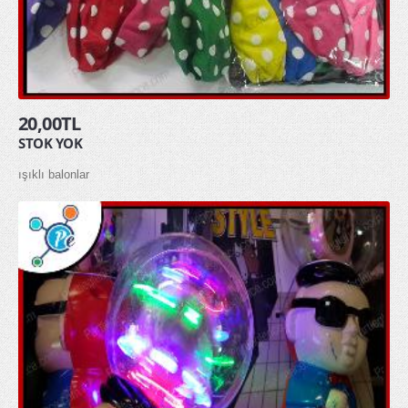
glow gözlük
glow kolye
glow taç
20,00TL
MASKELER & KOSTÜMLER
STOK YOK
Kostümler
ışıklı balonlar
Maskeler
Şapkalar
HEDİYELİK ÜRÜNLER
Diğer Hediyelik Ürünler
Hediye Kutuları
Hediye Torbaları