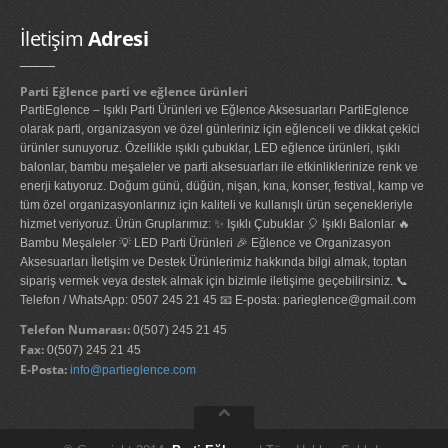
İletişim
Adresi
Parti Eğlence parti ve eğlence ürünleri
PartiEglence – Işıklı Parti Ürünleri ve Eğlence Aksesuarları PartiEglence
olarak parti, organizasyon ve özel günleriniz için eğlenceli ve dikkat çekici
ürünler sunuyoruz. Özellikle ışıklı çubuklar, LED eğlence ürünleri, ışıklı
balonlar, bambu meşaleler ve parti aksesuarları ile etkinliklerinize renk ve
enerji katıyoruz. Doğum günü, düğün, nişan, kına, konser, festival, kamp ve
tüm özel organizasyonlarınız için kaliteli ve kullanışlı ürün seçenekleriyle
hizmet veriyoruz. Ürün Gruplarımız: ✨ Işıklı Çubuklar 🎈 Işıklı Balonlar 🔥
Bambu Meşaleler 💡 LED Parti Ürünleri 🎉 Eğlence ve Organizasyon
Aksesuarları İletişim ve Destek Ürünlerimiz hakkında bilgi almak, toptan
sipariş vermek veya destek almak için bizimle iletişime geçebilirsiniz. 📞
Telefon / WhatsApp: 0507 245 21 45 📧 E-posta: parieglence@gmail.com
Telefon Numarası:
0(507) 245 21 45
Fax:
0(507) 245 21 45
E-Posta:
info@partieglence.com