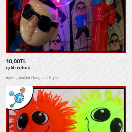
toptan yağmurluk
ÖZEL GÜNLER
Doğum Günü
Sevgililer Günü
OYUNCAKLAR
10,00TL
ışıklı çubuk
ÇOCUK HAVUZU ŞİŞME ÇOCUK HAVUZU
ışıklı çubuklar Gangnam Style
SQUİSHY TOPTAN SUKUŞİ
ŞAKA ÜRÜNLERİ
KAMPANYALAR
YENİ ÜRÜNLER