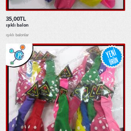
Parti Kürdanları
35,00TL
Parti Mumları
ışıklı balon
Parti Tabakları
ışıklı balonlar
Parti Taçları
Peçeteler
pon pon ponpon gösteri ponponu
uğur böceği kanadı
GLOW ÜRÜNLER
glow bardak
glow bileklik
glow buz
glow çubuk