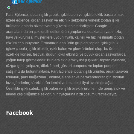
Parti Eğlence, toptan ışıklı çubuk, ışıklı balon ve ışıklı bileklik başta olmak
üzere eğlence, organizasyon ve etkinlik sektörüne yönelik toptan ışıklı
ürünler alanında hizmet veren güvenilir bir tedarikçidir. Google
aramalarında en çok tercih edilen ürün gruplarına odaklanan yapımızla,
bayi ve kurumsal müşterilere uygun fiyatlı, kaliteli ve hızlı teslimatlı toptan
çözümler sunuyoruz. Firmamızın ana ürün grupları; toptan ışıklı çubuk
(glow çubuk), ışıklı bileklik, ışıklı balon ve glow ürünleri olup, bu ürünler
özellikle konser, festival, düğün, okul etkinliği ve büyük organizasyonlarda
yoğun talep görmektedir. Bunlara ek olarak yılbaşı ışıkları, toptan oyuncak,
rüzgar gülü, yelpaze, dilek feneri, gösteri ponponu ve toptan ponpon
satışımız da bulunmaktadır. Parti Eğlence toptan ışıklı ürünler, organizasyon
firmaları, parti mağazaları, okullar, ajanslar ve perakendeciler için stoktan
hızlı gönderim, sürekli ürün temini ve rekabetçi fiyat avantajı sağlar.
Özellikle ışıklı çubuk, ışıklı balon ve ışıklı bileklik ürünlerinde geniş stok ve
model çeşitliliğimizle sektörün ihtiyaçlarına hızlı çözüm üretmekteyiz.
Facebook