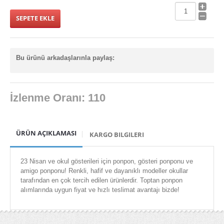
Işıklı Balonlar
ışıklı bileklik
ışıklı bileklikler
Bu ürünü arkadaşlarınla paylaş:
ışıklı çubuk toptan
Işıklı Çubuklar
İzlenme Oranı: 110
ışıklı dekor & promosyon ürünler
ışıklı gözlükler
ÜRÜN AÇIKLAMASI
KARGO BILGILERI
ışıklı kılıç
Işıklı Kirpi Yoyo & Toplar
23 Nisan ve okul gösterileri için ponpon, gösteri ponponu ve
amigo ponponu! Renkli, hafif ve dayanıklı modeller okullar
ışıklı kravat
tarafından en çok tercih edilen ürünlerdir. Toptan ponpon
alımlarında uygun fiyat ve hızlı teslimat avantajı bizde!
ışıklı pervane
ışıklı sapan