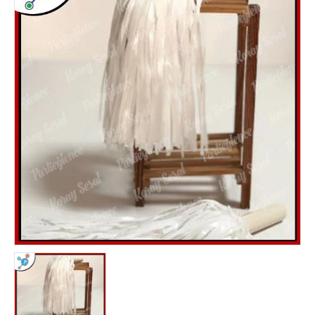
noel ışığı
Yılbaşı Ağacı Süsleri
yılbaşı ağacı toptan
Yılbaşı Ağaçları
Yılbaşı Aksesuarları
yılbaşı balonu
yılbaşı çorapları & çuvalı
yılbaşı dekor süsleri
Yılbaşı Gözlükleri
yılbaşı hediyelik eşyalar
yılbaşı ışığı
Yılbaşı Işıkları
yılbaşı kar tanesi