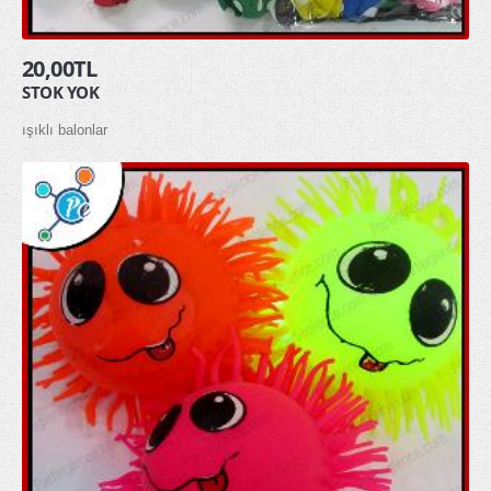
glow gözlük
20,00TL
glow kolye
STOK YOK
glow taç
ışıklı balonlar
MASKELER & KOSTÜMLER
Kostümler
Maskeler
Şapkalar
HEDİYELİK ÜRÜNLER
Diğer Hediyelik Ürünler
Hediye Kutuları
Hediye Torbaları