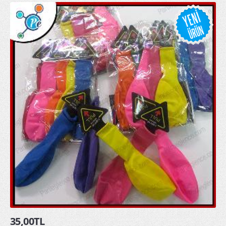
ışıklı tabanca
Işıklı Taçlar
ışıklı tef
kullan at yağmurluk toptan
PARTİ ÜRÜNLERİ
arı kanadı
Kapı Duvar Süsleri
Parti Balonları
Parti Bardakları
Parti Fenerleri
Parti Gözlükleri
35,00TL
Parti Kanatları