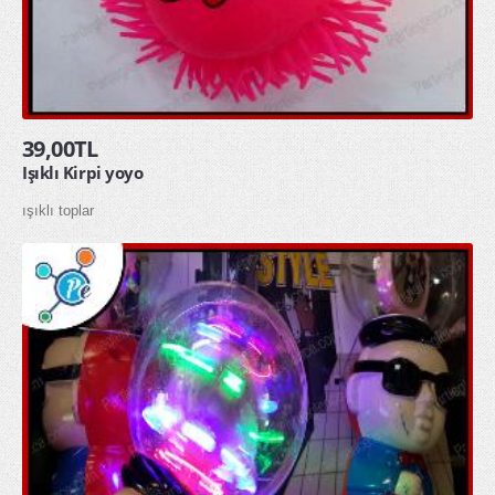
toptan yağmurluk
ÖZEL GÜNLER
Doğum Günü
39,00TL
Sevgililer Günü
Işıklı Kirpi yoyo
OYUNCAKLAR
ışıklı toplar
ÇOCUK HAVUZU ŞİŞME ÇOCUK HAVUZU
SQUİSHY TOPTAN SUKUŞİ
ŞAKA ÜRÜNLERİ
KAMPANYALAR
YENİ ÜRÜNLER