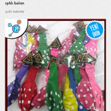
ışıklı balon
Parti Kürdanları
ışıklı balonlar
Parti Mumları
Parti Tabakları
Parti Taçları
Peçeteler
pon pon ponpon gösteri ponponu
uğur böceği kanadı
GLOW ÜRÜNLER
glow bardak
glow bileklik
glow buz
glow çubuk