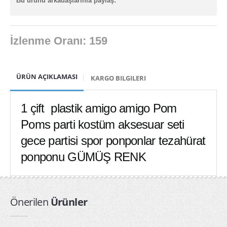
Bu ürünü arkadaşlarınla paylaş:
Işıklı Balonlar
ışıklı bileklik
İzlenme Oranı: 159
ışıklı bileklikler
ışıklı çubuk toptan
ÜRÜN AÇIKLAMASI
KARGO BILGILERI
Işıklı Çubuklar
1 çift plastik amigo amigo Pom
ışıklı dekor & promosyon ürünler
Poms parti kostüm aksesuar seti
ışıklı gözlükler
gece partisi spor ponponlar tezahürat
ışıklı kılıç
ponponu GÜMÜŞ RENK
Işıklı Kirpi Yoyo & Toplar
ışıklı kravat
Önerilen
Ürünler
ışıklı pervane
ışıklı sapan