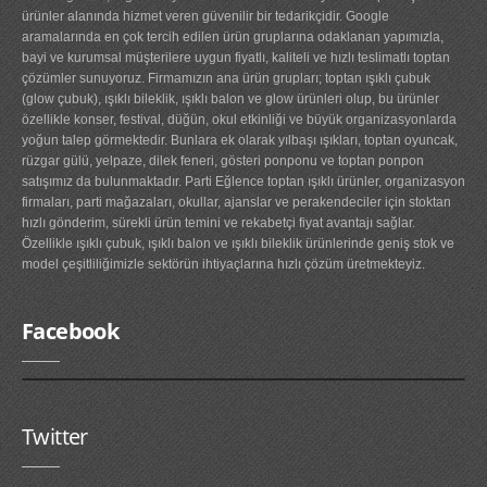
ürünler alanında hizmet veren güvenilir bir tedarikçidir. Google
aramalarında en çok tercih edilen ürün gruplarına odaklanan yapımızla,
bayi ve kurumsal müşterilere uygun fiyatlı, kaliteli ve hızlı teslimatlı toptan
çözümler sunuyoruz. Firmamızın ana ürün grupları; toptan ışıklı çubuk
(glow çubuk), ışıklı bileklik, ışıklı balon ve glow ürünleri olup, bu ürünler
özellikle konser, festival, düğün, okul etkinliği ve büyük organizasyonlarda
yoğun talep görmektedir. Bunlara ek olarak yılbaşı ışıkları, toptan oyuncak,
rüzgar gülü, yelpaze, dilek feneri, gösteri ponponu ve toptan ponpon
satışımız da bulunmaktadır. Parti Eğlence toptan ışıklı ürünler, organizasyon
firmaları, parti mağazaları, okullar, ajanslar ve perakendeciler için stoktan
hızlı gönderim, sürekli ürün temini ve rekabetçi fiyat avantajı sağlar.
Özellikle ışıklı çubuk, ışıklı balon ve ışıklı bileklik ürünlerinde geniş stok ve
model çeşitliliğimizle sektörün ihtiyaçlarına hızlı çözüm üretmekteyiz.
Facebook
Twitter